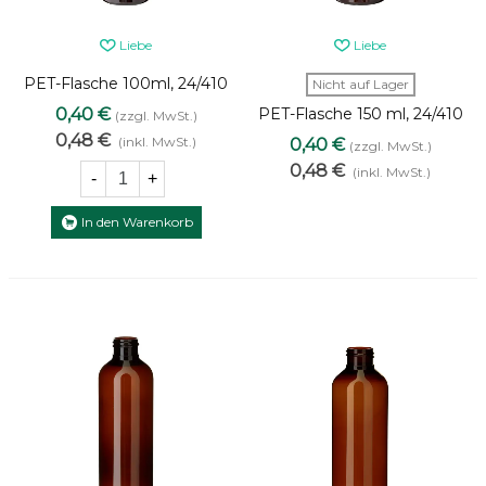
Liebe
Liebe
PET-Flasche 100ml, 24/410
Nicht auf Lager
– braune Kunststoffflasche
0,40 €
PET-Flasche 150 ml, 24/410
(zzgl. MwSt.)
– braune
0,48 €
(inkl. MwSt.)
0,40 €
(zzgl. MwSt.)
Kunststoffverpackung
0,48 €
(inkl. MwSt.)
-
+
In den Warenkorb