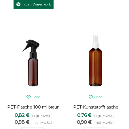
In den Warenkorb
Liebe
Liebe
PET-Flasche 100 ml braun
PET-Kunststoffflasche
mit schwarzem Sprühkopf
braun 200 ml mit weißem
0,82 €
0,76 €
(zzgl. MwSt.)
(zzgl. MwSt.)
Mini-Trigger [2]
Zerstäuber
0,98 €
0,90 €
(inkl. MwSt.)
(inkl. MwSt.)