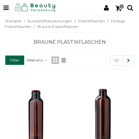
0
Startseite
/
Kunststoffverpackungen
/
Plastikflaschen
/
Farbige
Plastikflaschen
/
Braune Plastikflaschen
BRAUNE PLASTIKFLASCHEN
Weit
Filter
Relevanz
1/3