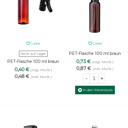
Liebe
Liebe
PET-Flasche 100 ml braun
Nicht auf Lager
mit schwarzem Zerstäuber
PET-Flasche 100 ml braun
0,73 €
(zzgl. MwSt.)
mit schwarzem Sprühkopf
0,87 €
(inkl. MwSt.)
0,40 €
(zzgl. MwSt.)
Mini-Trigger
0,48 €
(inkl. MwSt.)
-
+
In den Warenkorb