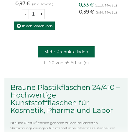
Zerstäuber
braun 150 ml mit
0,97 €
(inkl. MwSt.)
0,33 €
(zzgl. MwSt.)
schwarzem Zerstäuber
0,39 €
(inkl. MwSt.)
-
+
In den Warenkorb
Mehr Produkte laden
1
- 20 von 45 Artikel(n)
Braune Plastikflaschen 24/410 –
Hochwertige
Kunststoffflaschen für
Kosmetik, Pharma und Labor
Braune Plastikflaschen gehören zu den beliebtesten
Verpackungslösungen für kosmetische, pharmazeutische und