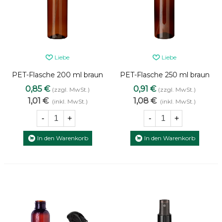
Liebe
Liebe
PET-Flasche 200 ml braun
PET-Flasche 250 ml braun
mit schwarzem Sprühkopf
mit schwarzem Sprühkopf
0,85 €
0,91 €
(zzgl. MwSt.)
(zzgl. MwSt.)
Mini-Trigger [2]
Mini-Trigger [2]
1,01 €
1,08 €
(inkl. MwSt.)
(inkl. MwSt.)
-
+
-
+
In den Warenkorb
In den Warenkorb