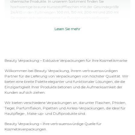
chemische Produkte. In unserem Sortiment finden Sie
hochwertige braune Kunststoffflaschen mit der Gewindegröße
24/410
in den Füllmengen
100 ml, 150 ml, 200 ml und 250 ml
.
Sie eignen sich hervorragend für flüssige und halbflüssige
Produkte und lassen sich mit verschiedenen Verschlüssen wie
Sprühköpfen, Lotionpumpen, Flip-Top- oder
Lesen Sie mehr
Schraubverschlüssen kombinieren.
Die braune Farbe der Flaschen bietet einen zusätzlichen Schutz
vor UV-Strahlung und Licht. Dadurch bleiben empfindliche
Inhaltsstoffe länger stabil und ihre Qualität wird optimal
Beauty Verpackung – Exklusive Verpackungen für Ihre Kosmetikmarke
bewahrt. Besonders Produkte mit ätherischen Ölen, pflanzlichen
Extrakten, Vitaminen oder lichtempfindlichen Wirkstoffen
Willkommen bei Beauty Verpackung, Ihrem vertrauenswürdigen
profitieren von dieser Verpackungslösung.
Partner für die Lieferung von Verpackungen von höchster Qualität. Wir
Vorteile unserer braunen
bieten eine breite Palette eleganter und funktionaler Lösungen, die die
Einzigartigkeit Ihrer Produkte betonen und die Aufmerksamkeit der
Kunststoffflaschen
Kunden auf sich ziehen.
Schutz des Inhalts vor UV-Licht und äußeren Einflüssen
Robustes und leichtes Kunststoffmaterial
Wir bieten verschiedene Verpackungen an, darunter Flaschen, Phiolen,
Bruchsicher und ideal für Transport sowie Versand
Tiegel, Parfümflakon, Pipetten und Airless-Verpackungen, die ideal für
Gewinde 24/410 – kompatibel mit zahlreichen Verschlussarten
Hautpflege-, Make-up- und Duftprodukte sind.
Erhältlich in 100 ml, 150 ml, 200 ml und 250 ml
Professionelles, hochwertiges Erscheinungsbild
Beauty Verpackung – Ihre vertrauenswürdige Quelle für
Ideal für Kosmetik-, Pharma- und Laborprodukte
Kosmetikverpackungen.
Wiederverwendbar und einfach zu reinigen