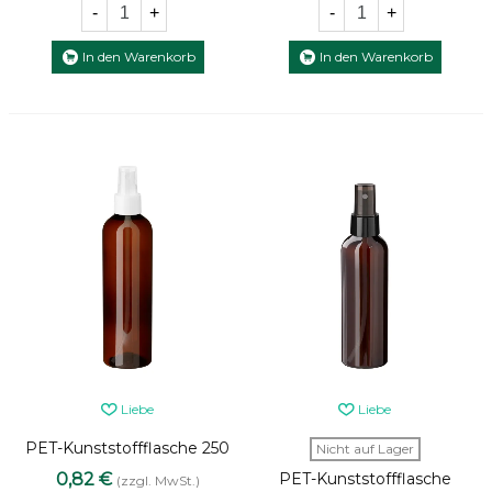
-
+
-
+
In den Warenkorb
In den Warenkorb
Liebe
Liebe
PET-Kunststoffflasche 250
Nicht auf Lager
ml braun mit weißem
0,82 €
PET-Kunststoffflasche
(zzgl. MwSt.)