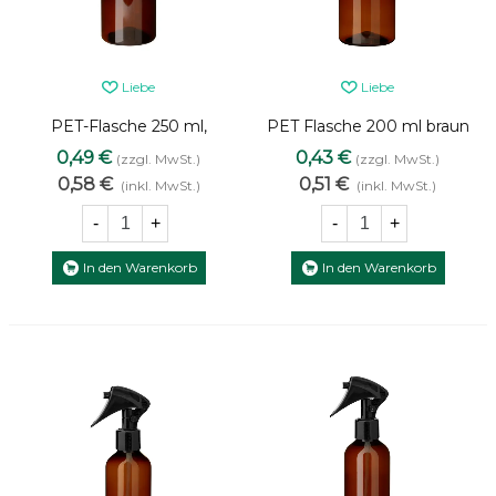
Liebe
Liebe
PET-Flasche 250 ml,
PET Flasche 200 ml braun
24/410 - braune
24/410
0,49 €
0,43 €
(zzgl. MwSt.)
(zzgl. MwSt.)
Kunststoffflasche
0,58 €
0,51 €
(inkl. MwSt.)
(inkl. MwSt.)
-
+
-
+
In den Warenkorb
In den Warenkorb