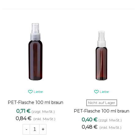
Liebe
Liebe
PET-Flasche 100 ml braun
Nicht auf Lager
mit transparentem
0,71 €
PET-Flasche 100 ml braun
(zzgl. MwSt.)
Zerstäuber [2]
mit transparentem
0,84 €
(inkl. MwSt.)
0,40 €
(zzgl. MwSt.)
Zerstäuber
0,48 €
(inkl. MwSt.)
-
+