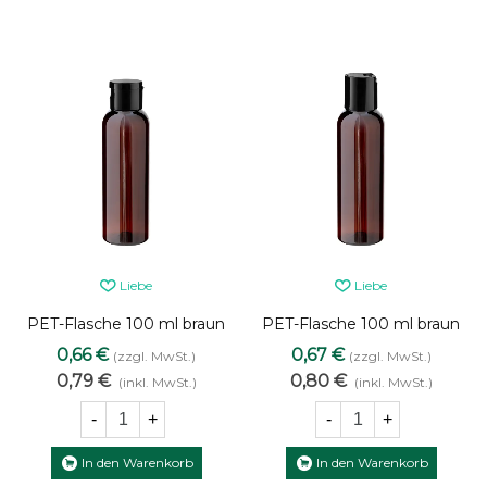
Liebe
Liebe
PET-Flasche 100 ml braun
PET-Flasche 100 ml braun
mit schwarzem Flip-Top-
mit schwarzem Disc-Top-
0,66 €
0,67 €
(zzgl. MwSt.)
(zzgl. MwSt.)
Verschluss
Verschluss
0,79 €
0,80 €
(inkl. MwSt.)
(inkl. MwSt.)
-
+
-
+
In den Warenkorb
In den Warenkorb