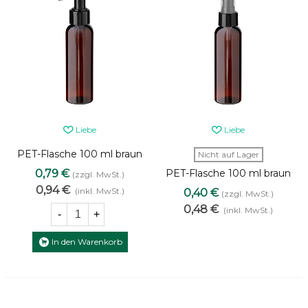
Liebe
Liebe
PET-Flasche 100 ml braun
Nicht auf Lager
mit schwarzer Pumpe [2]
0,79 €
PET-Flasche 100 ml braun
(zzgl. MwSt.)
mit schwarzer Pumpe [1]
0,94 €
(inkl. MwSt.)
0,40 €
(zzgl. MwSt.)
0,48 €
(inkl. MwSt.)
-
+
In den Warenkorb