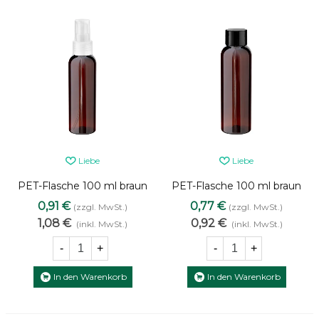
Liebe
Liebe
PET-Flasche 100 ml braun
PET-Flasche 100 ml braun
mit transparenter Pumpe
mit schwarzem
0,91 €
0,77 €
(zzgl. MwSt.)
(zzgl. MwSt.)
Schraubverschluss
1,08 €
0,92 €
(inkl. MwSt.)
(inkl. MwSt.)
-
+
-
+
In den Warenkorb
In den Warenkorb