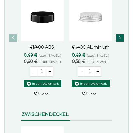
41/400 ABS-
41/400 Aluminium
41/40
Liebe
Liebe
Schraubverschluss
Schraubverschluss
Schra
0,49 €
0,49 €
0,47 
(zzgl. MwSt.)
(zzgl. MwSt.)
schwarz
silber
0,60 €
0,58 €
0,56 €
(inkl. MwSt.)
(inkl. MwSt.)
-
+
-
+
-
In den Warenkorb
In den Warenkorb
In
Liebe
Liebe
ZWISCHENDECKEL