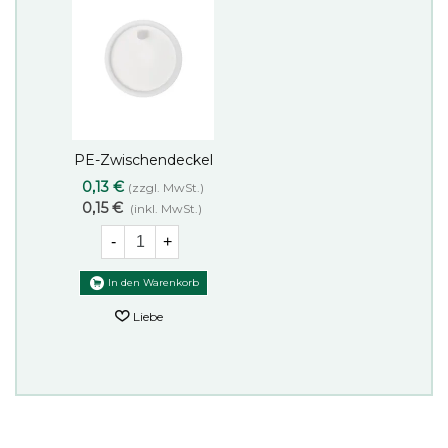
PE-Zwischendeckel
Liebe
37 mm weiß
0,13 €
(zzgl. MwSt.)
0,15 €
(inkl. MwSt.)
-
+
In den Warenkorb
Liebe