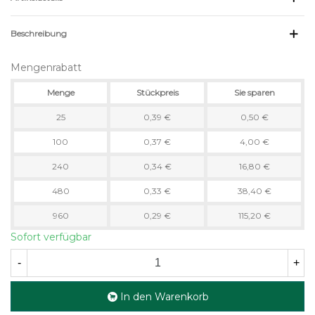
Beschreibung
Mengenrabatt
Menge
Stückpreis
Sie sparen
25
0,39 €
0,50 €
100
0,37 €
4,00 €
240
0,34 €
16,80 €
480
0,33 €
38,40 €
960
0,29 €
115,20 €
Sofort verfügbar
-
+
In den Warenkorb