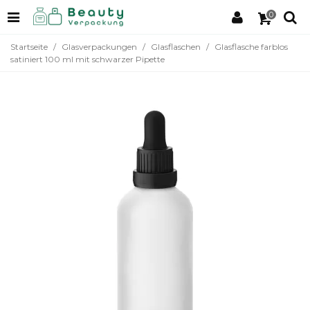
0
Startseite
/
Glasverpackungen
/
Glasflaschen
/
Glasflasche farblos
satiniert 100 ml mit schwarzer Pipette