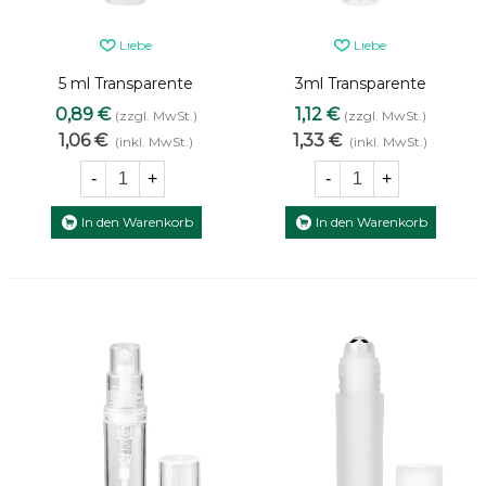
Liebe
Liebe
5 ml Transparente
3ml Transparente
Kunststofffläschchen mit
Kunststofffläschchen mit
0,89 €
1,12 €
(zzgl. MwSt.)
(zzgl. MwSt.)
aufschraubbarem
Steckzerstäuber und
1,06 €
1,33 €
(inkl. MwSt.)
(inkl. MwSt.)
Zerstäuber und Kappe
Kappe
-
+
-
+
In den Warenkorb
In den Warenkorb