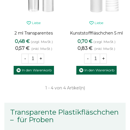
Liebe
Liebe
2 ml Transparentes
Kunststofffläschchen 5 ml
Plastikfläschchen mit
transparent Roll-on mit
0,48 €
0,70 €
(zzgl. MwSt.)
(zzgl. MwSt.)
Steckzerstäuber
transparenter Kappe
0,57 €
0,83 €
(inkl. MwSt.)
(inkl. MwSt.)
-
+
-
+
In den Warenkorb
In den Warenkorb
1
- 4 von 4 Artikel(n)
Transparente Plastikfläschchen
– für Proben