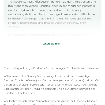
Transparente Plastikfläschchen gehören zu den vielseitigsten und
funktionalsten Verpackungslösungen in der modernen Kosmetik-
und Beautybranche. In unserem Sortiment bei beauty-
verpackung.de finden Sie hochwertige, klare Kunststofffläschchen
in kleinen Füllmengen von 2 ml, 3 ml und 5 ml, die speziell für
Proben, Testprodukte und präzise Dosierungen entwickelt
wurden.
Die
farblosen Kunststofffläschchen
überzeugen durch ihre
schlichte, professionelle Optik und ermöglichen eine optimale
Sicht auf den Inhalt. Dadurch eignen sie sich ideal für Produkte,
Lesen Sie mehr
bei denen Transparenz und Reinheit eine wichtige Rolle spielen –
sowohl optisch als auch funktional.
Warum transparente
Plastikfläschchen die ideale Wahl sind
Beauty Verpackung – Exklusive Verpackungen für Ihre Kosmetikmarke
Transparente Mini-Fläschchen aus Kunststoff bieten zahlreiche
Vorteile für Kosmetikhersteller, Beauty-Salons und Online-Shops.
Willkommen bei Beauty Verpackung, Ihrem vertrauenswürdigen
Sie sind leicht, bruchsicher und hygienisch – perfekt für den
Partner für die Lieferung von Verpackungen von höchster Qualität. Wir
täglichen Einsatz im professionellen Umfeld.
bieten eine breite Palette eleganter und funktionaler Lösungen, die die
Einzigartigkeit Ihrer Produkte betonen und die Aufmerksamkeit der
Optimale Produktpräsentation:
Der Inhalt bleibt jederzeit
Kunden auf sich ziehen.
sichtbar – ideal für Farbseren, Öle oder Flüssigproben
Leichtes Material:
Perfekt für Reisen, Versand und Proben-Sets
Wir bieten verschiedene Verpackungen an, darunter Flaschen, Phiolen,
Bruchsicher & stabil:
Eine sichere Alternative zu Glasfläschchen