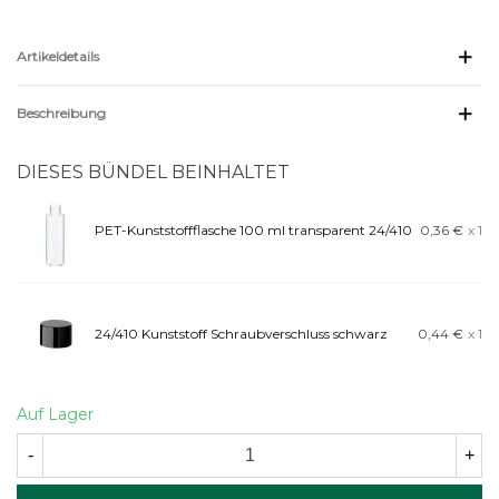
Artikeldetails
Beschreibung
DIESES BÜNDEL BEINHALTET
PET-Kunststoffflasche 100 ml transparent 24/410
0,36 €
x 1
24/410 Kunststoff Schraubverschluss schwarz
0,44 €
x 1
Auf Lager
-
+