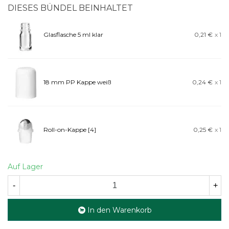
DIESES BÜNDEL BEINHALTET
Glasflasche 5 ml klar
0,21 €
x 1
18 mm PP Kappe weiß
0,24 €
x 1
Roll-on-Kappe [4]
0,25 €
x 1
Auf Lager
-
+
In den Warenkorb