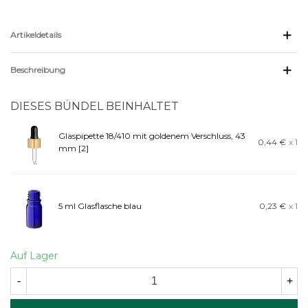
Artikeldetails
Beschreibung
DIESES BÜNDEL BEINHALTET
Glaspipette 18/410 mit goldenem Verschluss, 43
0,44 €
x 1
mm [2]
5 ml Glasflasche blau
0,23 €
x 1
Auf Lager
-
+