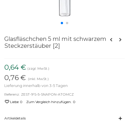
Glasfläschchen 5 ml mit schwarzem
Steckzerstäuber [2]
0,64 €
(zzgl. MwSt.)
0,76 €
(inkl. MwSt.)
Lieferung innerhalb von 3-5 Tagen
Referenz:
ZEST-1FS-5-SNAPON-ATOMCZ
Liebe
0
Zum Vergleich hinzufügen.
0
Artikeldetails