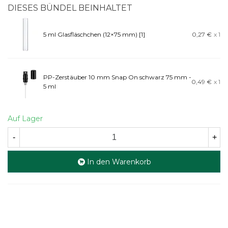
DIESES BÜNDEL BEINHALTET
5 ml Glasfläschchen (12×75 mm) [1]
0,27 €
x 1
PP-Zerstäuber 10 mm Snap On schwarz 75 mm -
0,49 €
x 1
5 ml
Auf Lager
-
+
In den Warenkorb