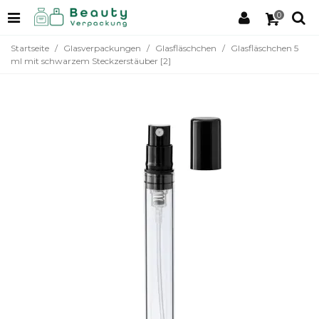
0
Startseite
/
Glasverpackungen
/
Glasfläschchen
/
Glasfläschchen 5
ml mit schwarzem Steckzerstäuber [2]