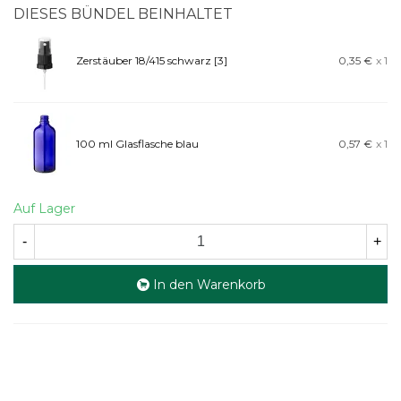
DIESES BÜNDEL BEINHALTET
Zerstäuber 18/415 schwarz [3]
0,35 €
x 1
100 ml Glasflasche blau
0,57 €
x 1
Auf Lager
-
+
In den Warenkorb