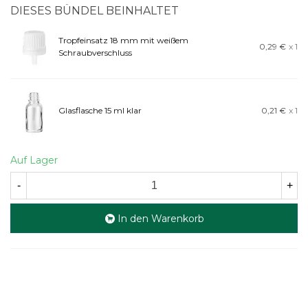
DIESES BÜNDEL BEINHALTET
Tropfeinsatz 18 mm mit weißem
0,29 €
x 1
Schraubverschluss
Glasflasche 15 ml klar
0,21 €
x 1
Auf Lager
-
+
In den Warenkorb