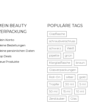
MEIN BEAUTY
POPULÄRE TAGS
VERPACKUNG
Glasflasche
ein Konto
schraubverschluss
eine Bestellungen
schwarz
Weiß
eine persönlichen Daten
pipette
grün
op Deals
eue Produkte
Klarglasflasche
braun
Glasverpackungen
Roll-On
silber
gold
Tropfer
30 ml
5 ml
50 ml
15 ml
10 ml
Zerstäuber
Glas