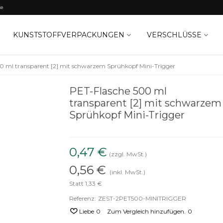
ke
KUNSTSTOFFVERPACKUNGEN
VERSCHLÜSSE
0 ml transparent [2] mit schwarzem Sprühkopf Mini-Trigger
PET-Flasche 500 ml
transparent [2] mit schwarzem
Sprühkopf Mini-Trigger
0,47 €
(zzgl. MwSt.)
0,56 €
(inkl. MwSt.)
Statt 1,33 €
Referenz:
ZEST-2PET500-MINITRIGGER
Liebe
0
Zum Vergleich hinzufügen.
0