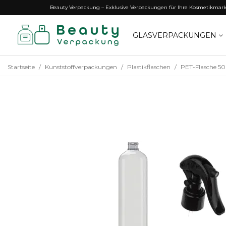
Beauty Verpackung – Exklusive Verpackungen für Ihre Kosmetikmar
GLASVERPACKUNGEN
Startseite
/
Kunststoffverpackungen
/
Plastikflaschen
/
PET-Flasche 50