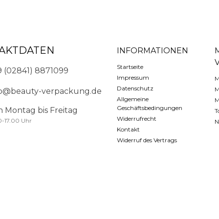
AKTDATEN
INFORMATIONEN
Startseite
9 (02841) 8871099
Impressum
M
Datenschutz
M
fo@beauty-verpackung.de
Allgemeine
M
Geschäftsbedingungen
n Montag bis Freitag
T
Widerrufrecht
0-17.00 Uhr
N
Kontakt
Widerruf des Vertrags