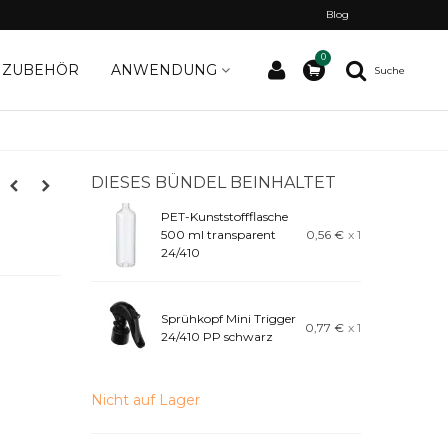
Blog
0
ZUBEHÖR
ANWENDUNG
Suche
DIESES BÜNDEL BEINHALTET
PET-Kunststoffflasche
500 ml transparent
0,56 €
x 1
24/410
Sprühkopf Mini Trigger
0,77 €
x 1
24/410 PP schwarz
Nicht auf Lager