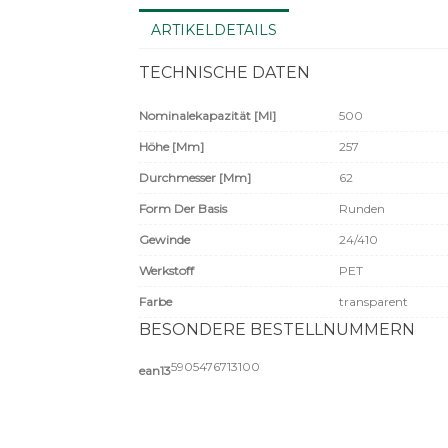
ARTIKELDETAILS
TECHNISCHE DATEN
Nominalekapazität [ml]
500
Höhe [mm]
257
Durchmesser [mm]
62
Form Der Basis
Runden
Gewinde
24/410
Werkstoff
PET
Farbe
transparent
BESONDERE BESTELLNUMMERN
5905476713100
ean13