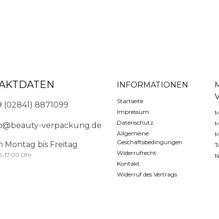
AKTDATEN
INFORMATIONEN
Startseite
9 (02841) 8871099
Impressum
M
Datenschutz
M
fo@beauty-verpackung.de
Allgemeine
M
Geschäftsbedingungen
n Montag bis Freitag
T
Widerrufrecht
0-17.00 Uhr
N
Kontakt
Widerruf des Vertrags