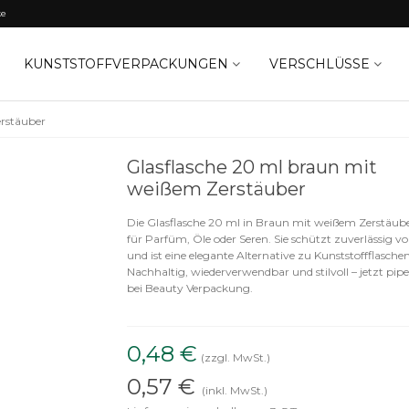
ke
KUNSTSTOFFVERPACKUNGEN
VERSCHLÜSSE
erstäuber
Glasflasche 20 ml braun mit
weißem Zerstäuber
Die Glasflasche 20 ml in Braun mit weißem Zerstäuber
für Parfüm, Öle oder Seren. Sie schützt zuverlässig v
und ist eine elegante Alternative zu Kunststoffflaschen
Nachhaltig, wiederverwendbar und stilvoll – jetzt pip
bei Beauty Verpackung.
0,48 €
(zzgl. MwSt.)
0,57 €
(inkl. MwSt.)