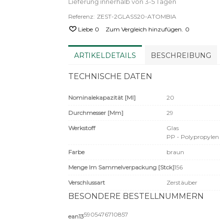
Lieferung innerhalb von 3-5 Tagen
Referenz:
ZEST-2GLASS20-ATOMBIA
Liebe
0
Zum Vergleich hinzufügen.
0
ARTIKELDETAILS
BESCHREIBUNG
TECHNISCHE DATEN
Nominalekapazität [ml]
20
Durchmesser [mm]
29
Werkstoff
Glas
PP - Polypropylen
Farbe
braun
Menge Im Sammelverpackung [Stck]
156
Verschlussart
Zerstäuber
BESONDERE BESTELLNUMMERN
5905476710857
ean13