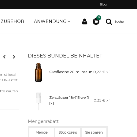
Blog
0
ZUBEHÖR
ANWENDUNG
Suche
DIESES BÜNDEL BEINHALTET
Glasflasche 20 ml braun
0,22 €
x 1
 ist ideal
or UV-Licht
.
ette kaufen
Zerstäuber 18/415 weiß
0,35 €
x 1
[2]
Mengenrabatt
Menge
Stückpreis
Sie sparen