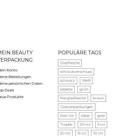
MEIN BEAUTY
POPULÄRE TAGS
VERPACKUNG
Glasflasche
ein Konto
schraubverschluss
eine Bestellungen
schwarz
Weiß
eine persönlichen Daten
pipette
grün
op Deals
eue Produkte
Klarglasflasche
braun
Glasverpackungen
Roll-On
silber
gold
Tropfer
30 ml
5 ml
50 ml
15 ml
10 ml