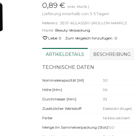
0,89 €
(inkl. MwSt.)
Lieferung innerhalb von 3-5 Tagen
Referenz:
ZEST-6GLASS30-2ROLLON-NAKRCZ
Marke:
Beauty Verpackung
Liebe
0
Zum Vergleich hinzufügen.
0
ARTIKELDETAILS
BESCHREIBUNG
TECHNISCHE DATEN
Nominalekapazität [ml]
30
Höhe [mm]
96
Durchmesser [mm]
33
Zusätzlicher Werkstoff
Edelstahl (Kugel)
Farbe
farblos satiniert
Menge Im Sammelverpackung [Stck]
100