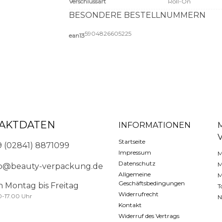
Verschlussart
Roll-On
BESONDERE BESTELLNUMMERN
5904826605225
ean13
AKTDATEN
INFORMATIONEN
Startseite
9 (02841) 8871099
Impressum
M
Datenschutz
M
fo@beauty-verpackung.de
Allgemeine
M
Geschäftsbedingungen
n Montag bis Freitag
T
Widerrufrecht
0-17.00 Uhr
N
Kontakt
Widerruf des Vertrags