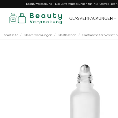
Beauty Verpackung – Exklusive Verpackungen für Ihre Kosmetikmar
GLASVERPACKUNGEN
Startseite
/
Glasverpackungen
/
Glasflaschen
/
Glasflasche farblos sat