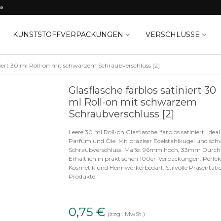
ke
KUNSTSTOFFVERPACKUNGEN
VERSCHLÜSSE
iniert 30 ml Roll-on mit schwarzem Schraubverschluss [2]
Glasflasche farblos satiniert 30
ml Roll-on mit schwarzem
Schraubverschluss [2]
Leere 30 ml Roll-on Glasflasche, farblos satiniert, ideal
Parfüm und Öle. Mit präziser Edelstahlkugel und s
Schraubverschluss. Maße: 96mm hoch, 33mm Durch
Erhältlich in praktischen 100er-Verpackungen. Perfek
Kosmetik und Heimwerkerbedarf. Stilvolle Präsentatio
Produkte.
0,75 €
(zzgl. MwSt.)