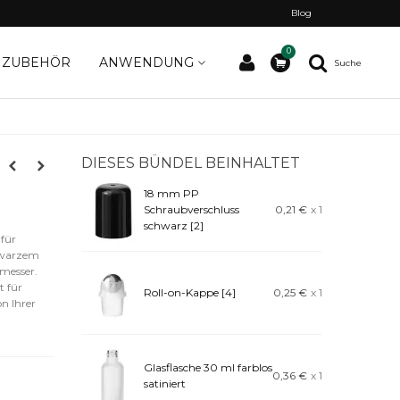
Blog
0
ZUBEHÖR
ANWENDUNG
Suche
DIESES BÜNDEL BEINHALTET
18 mm PP
Schraubverschluss
0,21 €
x 1
schwarz [2]
 für
chwarzem
messer.
t für
Roll-on-Kappe [4]
0,25 €
x 1
n Ihrer
Glasflasche 30 ml farblos
0,36 €
x 1
satiniert