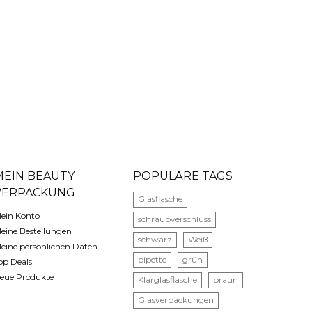
MEIN BEAUTY
POPULÄRE TAGS
VERPACKUNG
Glasflasche
ein Konto
schraubverschluss
eine Bestellungen
schwarz
Weiß
eine persönlichen Daten
pipette
grün
op Deals
eue Produkte
Klarglasflasche
braun
Glasverpackungen