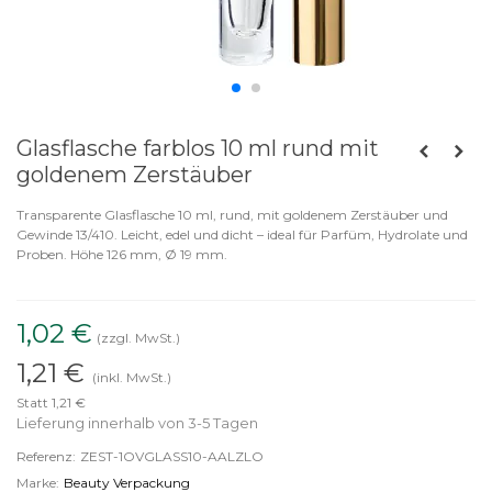
Glasflasche farblos 10 ml rund mit
goldenem Zerstäuber
Transparente Glasflasche 10 ml, rund, mit goldenem Zerstäuber und
Gewinde 13/410. Leicht, edel und dicht – ideal für Parfüm, Hydrolate und
Proben. Höhe 126 mm, Ø 19 mm.
1,02 €
(zzgl. MwSt.)
1,21 €
(inkl. MwSt.)
Statt 1,21 €
Lieferung innerhalb von 3-5 Tagen
Referenz:
ZEST-1OVGLASS10-AALZLO
Marke:
Beauty Verpackung