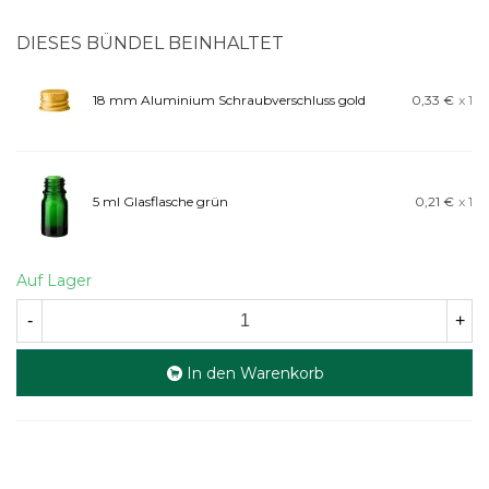
DIESES BÜNDEL BEINHALTET
18 mm Aluminium Schraubverschluss gold
0,33 €
x 1
5 ml Glasflasche grün
0,21 €
x 1
Auf Lager
-
+
In den Warenkorb