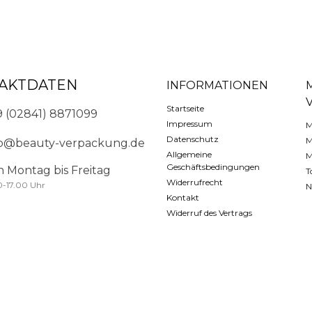
AKTDATEN
INFORMATIONEN
Startseite
9 (02841) 8871099
Impressum
M
Datenschutz
M
fo@beauty-verpackung.de
Allgemeine
M
Geschäftsbedingungen
n Montag bis Freitag
T
Widerrufrecht
0-17.00 Uhr
N
Kontakt
Widerruf des Vertrags