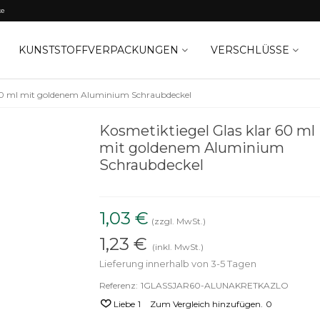
ke
KUNSTSTOFFVERPACKUNGEN
VERSCHLÜSSE
 60 ml mit goldenem Aluminium Schraubdeckel
Kosmetiktiegel Glas klar 60 ml
mit goldenem Aluminium
Schraubdeckel
1,03 €
(zzgl. MwSt.)
1,23 €
(inkl. MwSt.)
Lieferung innerhalb von 3-5 Tagen
Referenz:
1GLASSJAR60-ALUNAKRETKAZLO
Liebe
1
Zum Vergleich hinzufügen.
0