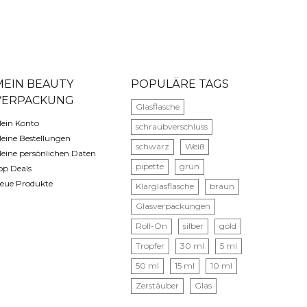
MEIN BEAUTY
POPULÄRE TAGS
VERPACKUNG
Glasflasche
ein Konto
schraubverschluss
eine Bestellungen
schwarz
Weiß
eine persönlichen Daten
pipette
grün
op Deals
eue Produkte
Klarglasflasche
braun
Glasverpackungen
Roll-On
silber
gold
Tropfer
30 ml
5 ml
50 ml
15 ml
10 ml
Zerstäuber
Glas