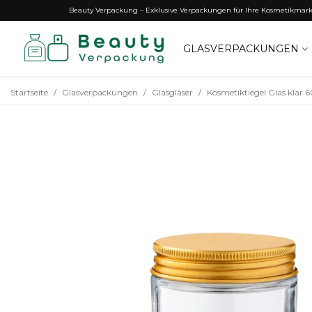
Beauty Verpackung – Exklusive Verpackungen für Ihre Kosmetikmar
GLASVERPACKUNGEN
Startseite
/
Glasverpackungen
/
Glasgläser
/
Kosmetiktiegel Glas klar