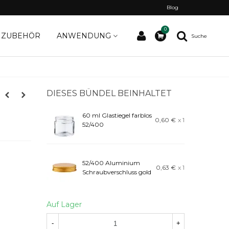
Blog
0
ZUBEHÖR
ANWENDUNG
Suche
DIESES BÜNDEL BEINHALTET
60 ml Glastiegel farblos
0,60 €
x 1
52/400
52/400 Aluminium
0,63 €
x 1
Schraubverschluss gold
Auf Lager
-
+