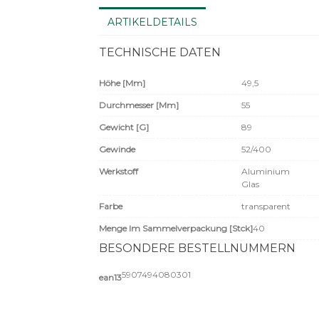
ARTIKELDETAILS
TECHNISCHE DATEN
Höhe [mm]
49,5
Durchmesser [mm]
55
Gewicht [g]
89
Gewinde
52/400
Werkstoff
Aluminium
Glas
Farbe
transparent
Menge Im Sammelverpackung [Stck]
40
BESONDERE BESTELLNUMMERN
5907494080301
ean13