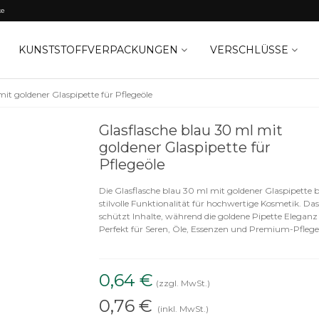
ke
KUNSTSTOFFVERPACKUNGEN
VERSCHLÜSSE
mit goldener Glaspipette für Pflegeöle
Glasflasche blau 30 ml mit
goldener Glaspipette für
Pflegeöle
Die Glasflasche blau 30 ml mit goldener Glaspipette b
stilvolle Funktionalität für hochwertige Kosmetik. Da
schützt Inhalte, während die goldene Pipette Eleganz 
Perfekt für Seren, Öle, Essenzen und Premium-Pfleg
0,64 €
(zzgl. MwSt.)
0,76 €
(inkl. MwSt.)