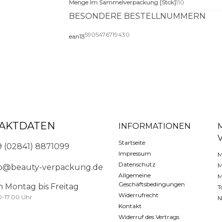
Menge Im Sammelverpackung [Stck]
110
BESONDERE BESTELLNUMMERN
5905476719430
ean13
AKTDATEN
INFORMATIONEN
Startseite
9 (02841) 8871099
Impressum
M
Datenschutz
M
fo@beauty-verpackung.de
Allgemeine
M
Geschäftsbedingungen
n Montag bis Freitag
T
Widerrufrecht
0-17.00 Uhr
N
Kontakt
Widerruf des Vertrags