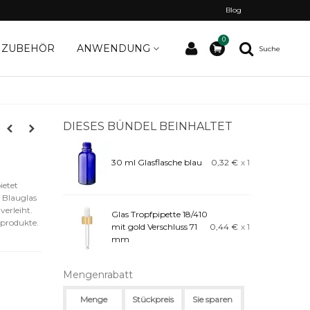
Blog
0
ZUBEHÖR
ANWENDUNG
Suche
DIESES BÜNDEL BEINHALTET
30 ml Glasflasche blau
0,32 €
x 1
ietet
s Blauglas
verleiht.
Glas Tropfpipette 18/410
eprodukte.
mit gold Verschluss 71
0,44 €
x 1
mm
Mengenrabatt
Menge
Stückpreis
Sie sparen