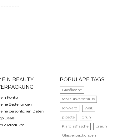
MEIN BEAUTY
POPULÄRE TAGS
VERPACKUNG
Glasflasche
ein Konto
schraubverschluss
eine Bestellungen
schwarz
Weiß
eine persönlichen Daten
pipette
grün
op Deals
eue Produkte
Klarglasflasche
braun
Glasverpackungen