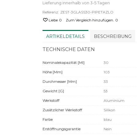
Lieferung innerhalb von 3-5 Tagen
Referenz:
ZEST-3GLASS30-PIPETAZLO
Liebe
0
Zum Vergleich hinzufügen.
0
ARTIKELDETAILS
BESCHREIBUNG
TECHNISCHE DATEN
Nominalekapazität [ml]
30
Höhe [mm]
103
Durchmesser [mm]
33
Gewicht [g]
53
Werkstoff
Aluminium
Zusätzlicher Werkstoff
Silikon
Farbe
blau
Erstöffnungsgarantie
Nein