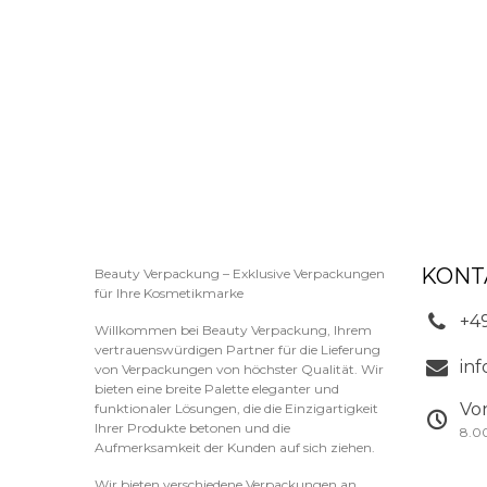
KONT
Beauty Verpackung – Exklusive Verpackungen
für Ihre Kosmetikmarke
+4
Willkommen bei Beauty Verpackung, Ihrem
vertrauenswürdigen Partner für die Lieferung
in
von Verpackungen von höchster Qualität. Wir
bieten eine breite Palette eleganter und
Vo
funktionaler Lösungen, die die Einzigartigkeit
Ihrer Produkte betonen und die
8.0
Aufmerksamkeit der Kunden auf sich ziehen.
Wir bieten verschiedene Verpackungen an,