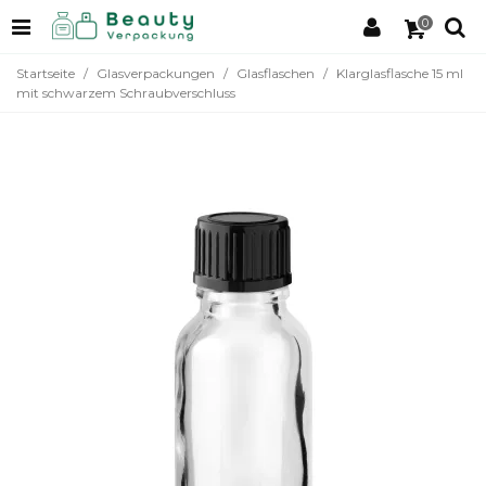
0
Startseite
/
Glasverpackungen
/
Glasflaschen
/
Klarglasflasche 15 ml
mit schwarzem Schraubverschluss